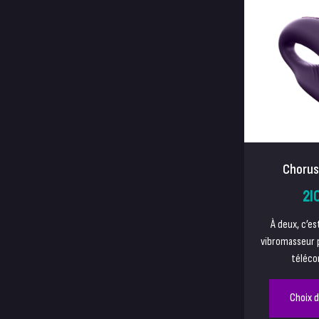
Chorus
21
À deux, c’es
vibromasseur 
téléco
Choix 