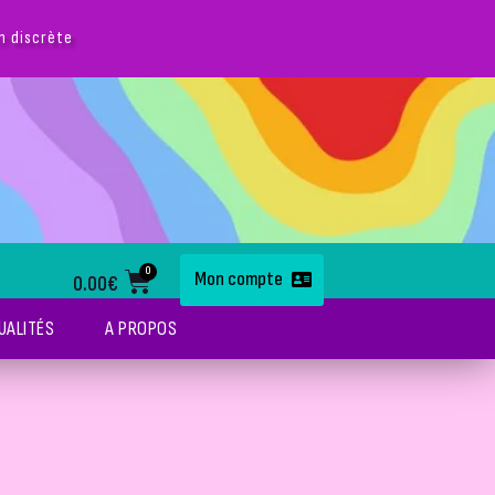
z-nous sur instagram @avec.loveshop pour des conseils !
0
Mon compte
0.00
€
UALITÉS
A PROPOS