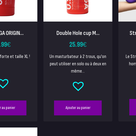
GA ORIGIN...
Double Hole cup M...
St
.99
€
25.99
€
orte et taille XL !
Un masturbateur à 2 trous, qu'on
Le Str
peut utiliser en solo ou à deux en
hom
même...
r au panier
Ajouter au panier