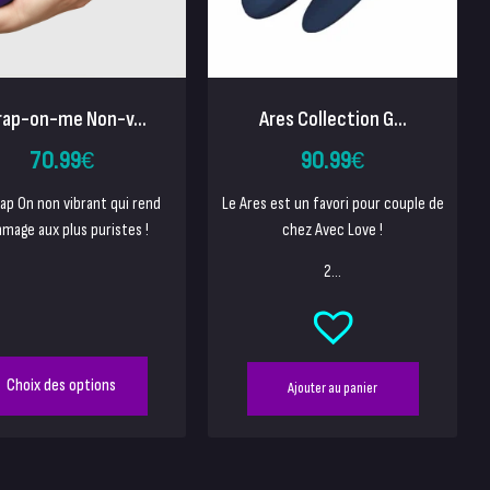
rap-on-me Non-v...
Ares Collection G...
70.99
€
90.99
€
ap On non vibrant qui rend
Le Ares est un favori pour couple de
mage aux plus puristes !
chez Avec Love !
2...
Choix des options
Ajouter au panier