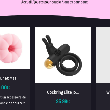
Accueil
/
Jouets pour couple
/ Jouets pour deux
ur et Mas...
.00
€
Cockring Elite Jo...
Wi
 et un accessoire de
35.99
€
tonnant et qui fait...