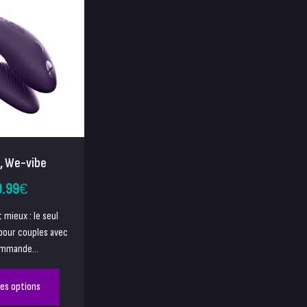
, We-vibe
0.99
€
t mieux : le seul
pour couples avec
mmande...
des options