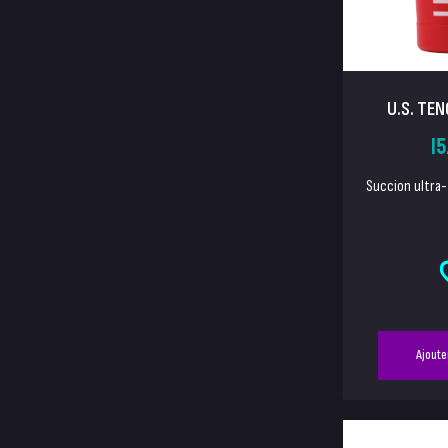
U.S. TEN
15
Succion ultra-f
Ajoute