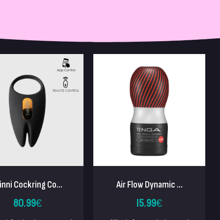
nni Cockring Co...
Air Flow Dynamic ...
80.99
€
15.99
€