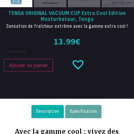
TENGA ORIGINAL VACUUM CUP Extra Cool Edition
Masturbateur, Tenga
Sensation de fraîcheur extrême avec la gamme extra cool !
13.99
€
1 en stock
Ajouter au panier
Description
Spécification
Avec la gamme cool : vivez des