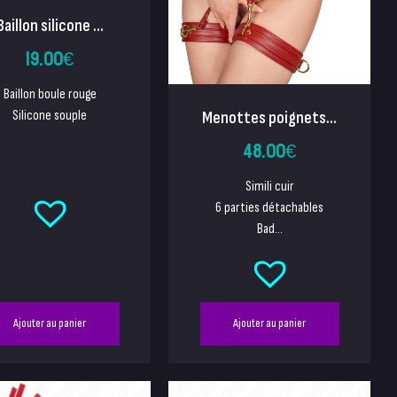
Baillon silicone ...
19.00
€
Baillon boule rouge
Menottes poignets...
Silicone souple
48.00
€
Simili cuir
6 parties détachables
Bad...
Ajouter au panier
Ajouter au panier