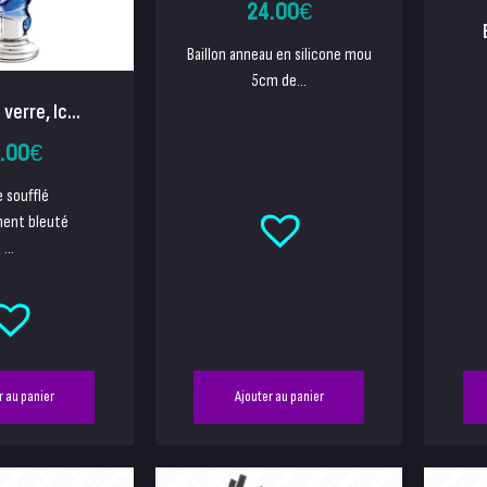
24.00
€
Baillon anneau en silicone mou
5cm de...
verre, Ic...
.00
€
e soufflé
ent bleuté
...
r au panier
Ajouter au panier