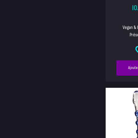
10
Vegan & 
Prése
Ajoute