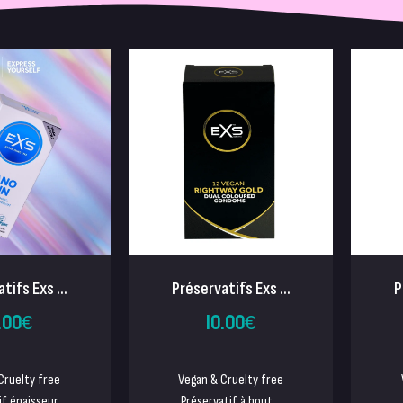
tifs Exs ...
Préservatifs Exs ...
P
.00
€
10.00
€
Cruelty free
Vegan & Cruelty free
f épaisseur...
Préservatif à bout...