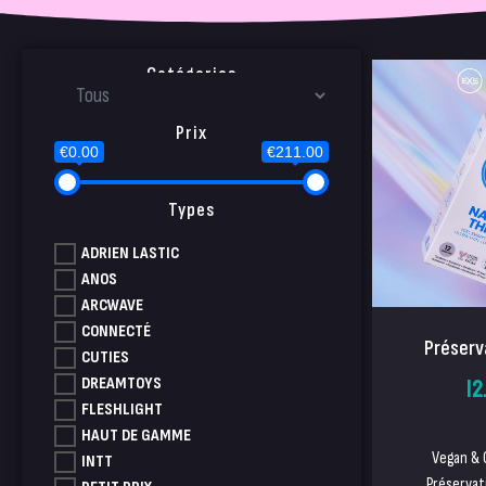
Catégories
Prix
€0.00
€211.00
Types
ADRIEN LASTIC
ANOS
ARCWAVE
CONNECTÉ
Préserva
CUTIES
12
DREAMTOYS
FLESHLIGHT
HAUT DE GAMME
Vegan & 
INTT
Préservati