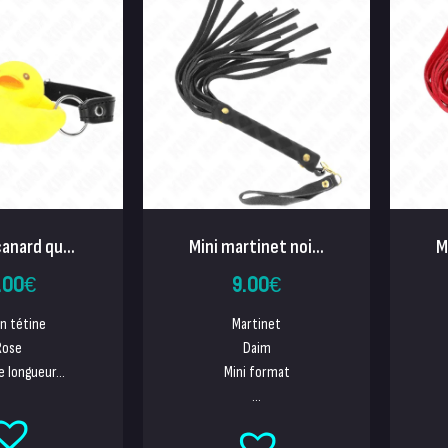
canard qu...
Mini martinet noi...
M
.00
€
9.00
€
on tétine
Martinet
Rose
Daim
e longueur...
Mini format
...