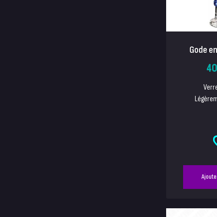
Gode en 
40
Verr
Légèrem
Ajoute