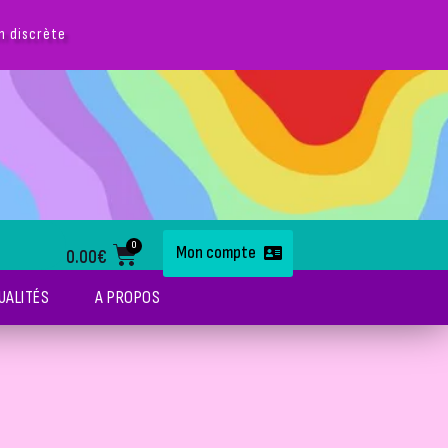
loveshop pour des conseils !
0
Mon compte
0.00
€
UALITÉS
A PROPOS