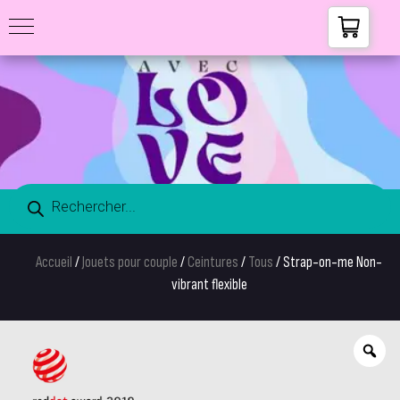
Accueil
/
Jouets pour couple
/
Ceintures
/
Tous
/ Strap-on-me Non-
vibrant flexible