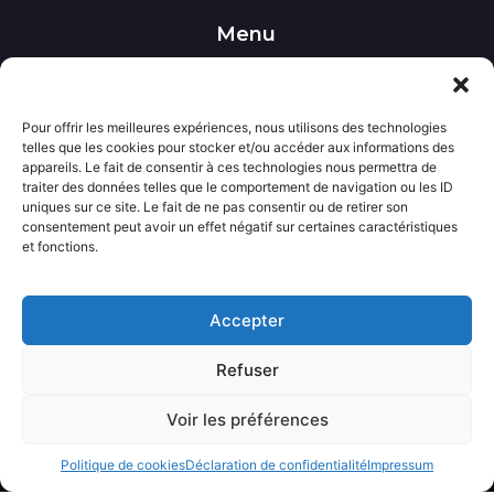
Menu
••• Accueil
••• Nos produits
••• Nos favoris
Pour offrir les meilleures expériences, nous utilisons des technologies
••• Wishlist
telles que les cookies pour stocker et/ou accéder aux informations des
••• Actualités
appareils. Le fait de consentir à ces technologies nous permettra de
traiter des données telles que le comportement de navigation ou les ID
uniques sur ce site. Le fait de ne pas consentir ou de retirer son
Informations
consentement peut avoir un effet négatif sur certaines caractéristiques
••• Politique de confidentialité
et fonctions.
••• Conditions générales de vente
••• Mentions légales
Accepter
Contact
Refuser
••• Nous contacter
Voir les préférences
Avecloveshop.fr tout droits réservé.
Politique de cookies
Déclaration de confidentialité
Impressum