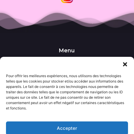
Menu
••• Accueil
••• Nos produits
••• Nos favoris
Pour offrir les meilleures expériences, nous utilisons des technologies
••• Wishlist
telles que les cookies pour stocker et/ou accéder aux informations des
••• Actualités
appareils. Le fait de consentir à ces technologies nous permettra de
traiter des données telles que le comportement de navigation ou les ID
uniques sur ce site. Le fait de ne pas consentir ou de retirer son
Informations
consentement peut avoir un effet négatif sur certaines caractéristiques
••• Politique de confidentialité
et fonctions.
••• Conditions générales de vente
••• Mentions légales
Accepter