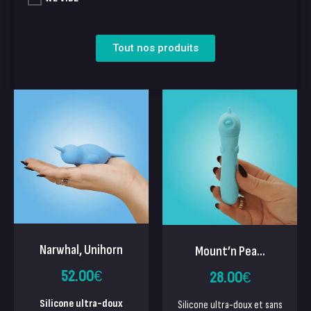
Tout nos produits
Narwhal, Unihorn
Mount’n Pea...
52.00
€
28.00
€
Silicone ultra-doux
Silicone ultra-doux et sans