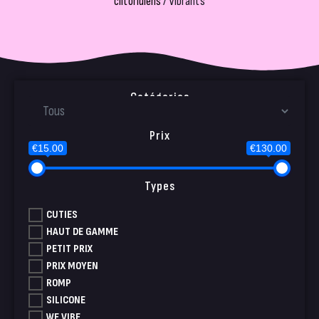
clitoridiens
/ Vibrants
Catégories
Prix
€15.00
€130.00
Types
CUTIES
HAUT DE GAMME
PETIT PRIX
PRIX MOYEN
ROMP
SILICONE
WE VIBE