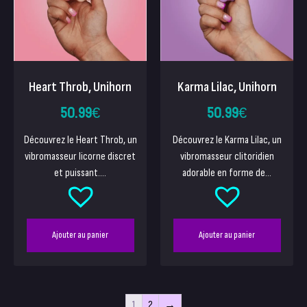
Heart Throb, Unihorn
Karma Lilac, Unihorn
50.99
€
50.99
€
Découvrez le Heart Throb, un
Découvrez le Karma Lilac, un
vibromasseur licorne discret
vibromasseur clitoridien
et puissant....
adorable en forme de...
Ajouter au panier
Ajouter au panier
1
2
→