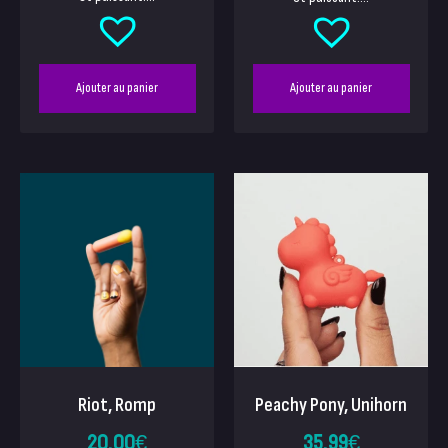
Ajouter au panier
Ajouter au panier
Riot, Romp
Peachy Pony, Unihorn
20.00
€
35.99
€