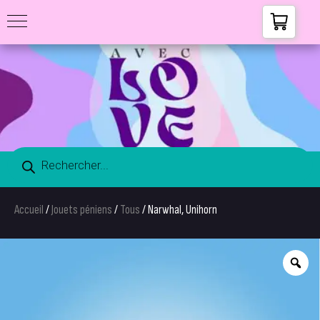
Accueil
/
Jouets péniens
/
Tous
/ Narwhal, Unihorn