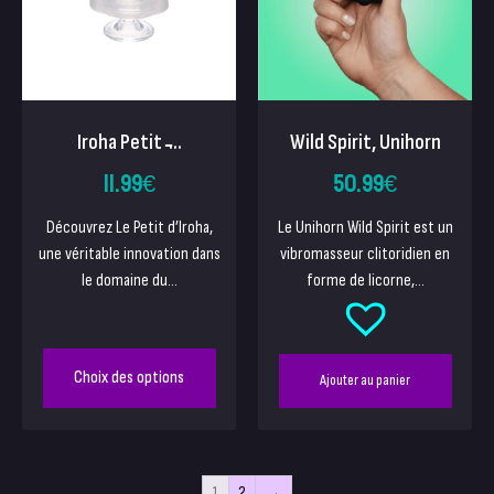
Iroha Petit ̵...
Wild Spirit, Unihorn
11.99
€
50.99
€
Découvrez Le Petit d’Iroha,
Le Unihorn Wild Spirit est un
une véritable innovation dans
vibromasseur clitoridien en
le domaine du...
forme de licorne,...
Choix des options
Ajouter au panier
1
2
→