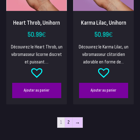
Heart Throb, Unihorn
Karma Lilac, Unihorn
50.99
€
50.99
€
Découvrez le Heart Throb, un
Découvrez le Karma Lilac, un
vibromasseur licorne discret
vibromasseur clitoridien
et puissant....
adorable en forme de...
Ajouter au panier
Ajouter au panier
1
2
→