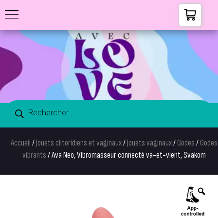
Accueil
/
Jouets clitoridiens et vaginaux
/
Jouets vaginaux
/
Godes
/
Godes
vibrants
/ Ava Neo, Vibromasseur connecté va-et-vient, Svakom