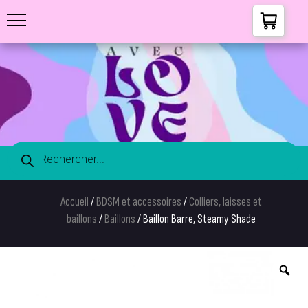
Accueil
/
BDSM et accessoires
/
Colliers, laisses et
baillons
/
Baillons
/ Baillon Barre, Steamy Shade