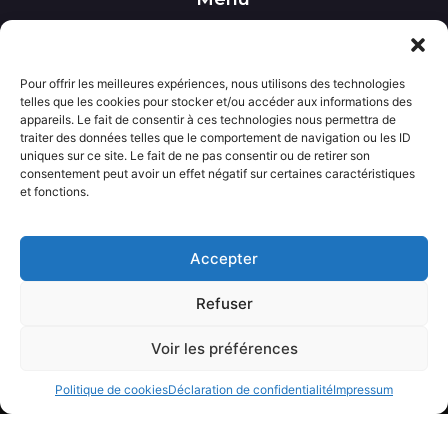
••• Accueil
••• Nos produits
••• Nos favoris
••• Wishlist
Pour offrir les meilleures expériences, nous utilisons des technologies
telles que les cookies pour stocker et/ou accéder aux informations des
••• Actualités
appareils. Le fait de consentir à ces technologies nous permettra de
traiter des données telles que le comportement de navigation ou les ID
uniques sur ce site. Le fait de ne pas consentir ou de retirer son
Informations
consentement peut avoir un effet négatif sur certaines caractéristiques
••• Politique de confidentialité
et fonctions.
••• Conditions générales de vente
••• Mentions légales
Accepter
Contact
Refuser
••• Nous contacter
Voir les préférences
Avecloveshop.fr tout droits réservé.
Politique de cookies
Déclaration de confidentialité
Impressum