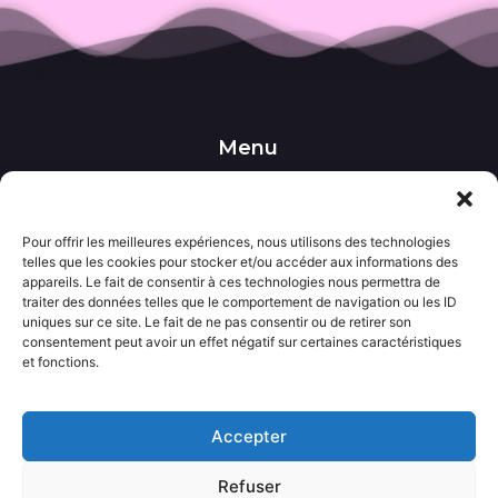
Menu
••• Accueil
••• Nos produits
••• Nos favoris
••• Wishlist
Pour offrir les meilleures expériences, nous utilisons des technologies
telles que les cookies pour stocker et/ou accéder aux informations des
••• Actualités
appareils. Le fait de consentir à ces technologies nous permettra de
traiter des données telles que le comportement de navigation ou les ID
uniques sur ce site. Le fait de ne pas consentir ou de retirer son
Informations
consentement peut avoir un effet négatif sur certaines caractéristiques
••• Politique de confidentialité
et fonctions.
••• Conditions générales de vente
••• Mentions légales
Accepter
Contact
Refuser
••• Nous contacter