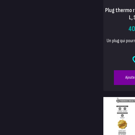
Plug thermo r
L, 
40
Un plug qui pour
Ajoute