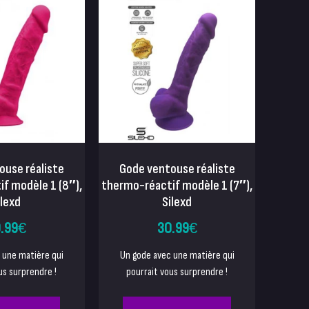
ouse réaliste
Gode ventouse réaliste
f modèle 1 (8″),
thermo-réactif modèle 1 (7″),
ilexd
Silexd
.99
€
30.99
€
 une matière qui
Un gode avec une matière qui
us surprendre !
pourrait vous surprendre !