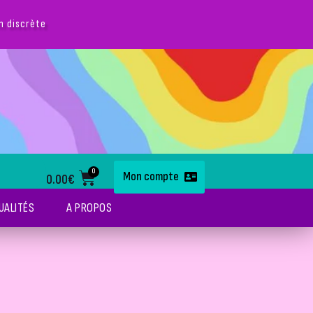
0
Mon compte
0.00
€
UALITÉS
A PROPOS