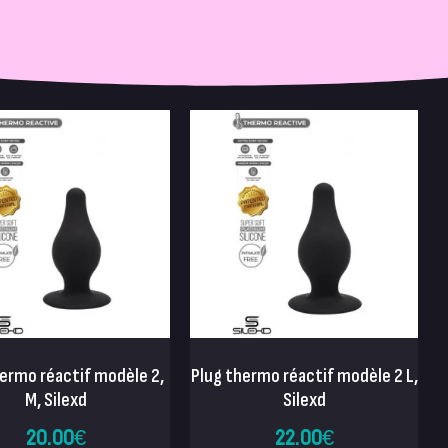
hermo réactif modèle 2,
Plug thermo réactif modèle 2 L,
M, Silexd
Silexd
20.00
€
22.00
€