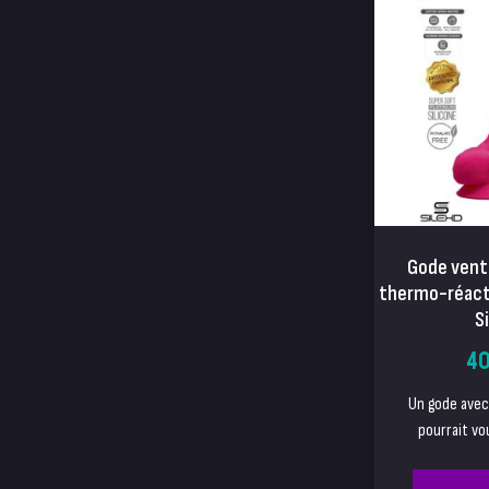
Gode vent
thermo-réacti
S
40
Un gode avec
pourrait vo