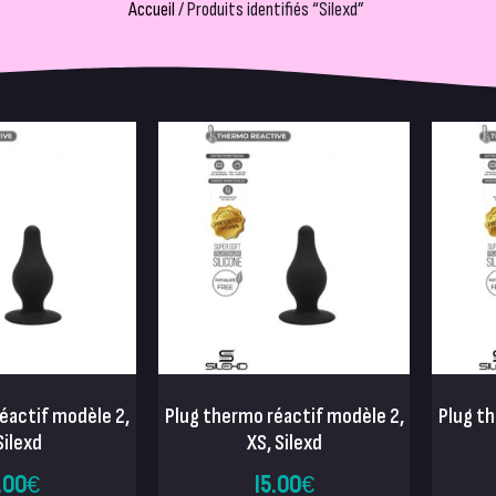
Accueil
/ Produits identifiés “Silexd”
éactif modèle 2,
Plug thermo réactif modèle 2,
Plug t
Silexd
XS, Silexd
.00
€
15.00
€