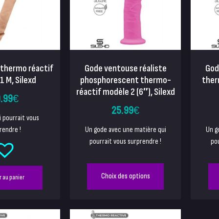
 thermo réactif
Gode ventouse réaliste
God
1 M, Silexd
phosphorescent thermo-
ther
réactif modèle 2 (6″), Silexd
.99
€
25.99
€
i pourrait vous
rendre !
Un gode avec une matière qui
Un g
pourrait vous surprendre !
pou
Choix des options
r au panier