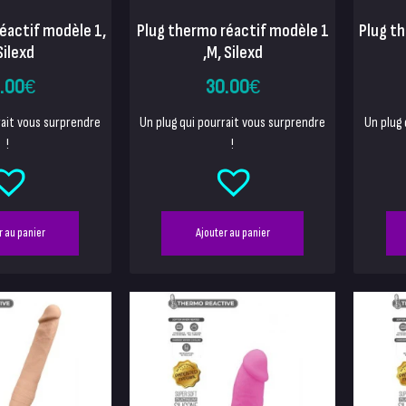
éactif modèle 1,
Plug thermo réactif modèle 1
Plug t
Silexd
,M, Silexd
.00
€
30.00
€
rait vous surprendre
Un plug qui pourrait vous surprendre
Un plug 
!
!
r au panier
Ajouter au panier