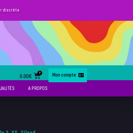
on discrète
0
Mon compte
0.00
€
UALITÉS
A PROPOS
e 2, XS, Silexd