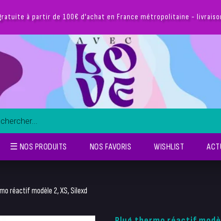
gratuite à partir de 100€ d'achat en France métropolitaine - livrais
☰ NOS PRODUITS
NOS FAVORIS
WISHLIST
ACT
mo réactif modèle 2, XS, Silexd
Plug thermo réactif modèl