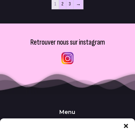
1
2
3
→
Retrouver nous sur instagram
Menu
••• Accueil
••• Nos produits
••• Nos favoris