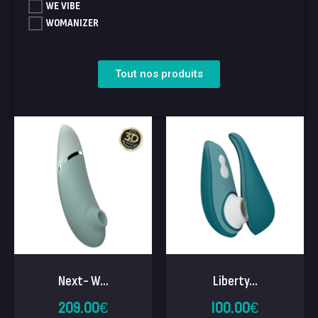
WE VIBE
WOMANIZER
Tout nos produits
Next- W...
Liberty...
209.00
€
100.00
€