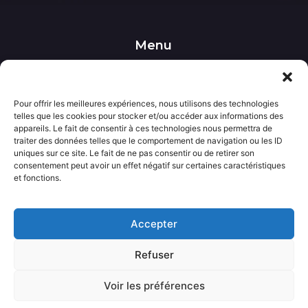
Menu
••• Accueil
••• Nos produits
••• Nos favoris
Pour offrir les meilleures expériences, nous utilisons des technologies
••• Wishlist
telles que les cookies pour stocker et/ou accéder aux informations des
••• Actualités
appareils. Le fait de consentir à ces technologies nous permettra de
traiter des données telles que le comportement de navigation ou les ID
uniques sur ce site. Le fait de ne pas consentir ou de retirer son
Informations
consentement peut avoir un effet négatif sur certaines caractéristiques
••• Politique de confidentialité
et fonctions.
••• Conditions générales de vente
••• Mentions légales
Accepter
Contact
Refuser
••• Nous contacter
Voir les préférences