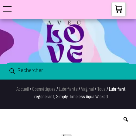
Accueil
/
Cosmétiques
/
Lubrifiants
/
Vaginal
/
Tous
/ Lubrifiant
régénérant, Simply Timeless Aqua Wicked