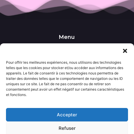
Menu
••• Accueil
••• Nos produits
••• Nos favoris
••• Wishlist
Pour offrir les meilleures expériences, nous utilisons des technologies
telles que les cookies pour stocker et/ou accéder aux informations des
••• Actualités
appareils. Le fait de consentir à ces technologies nous permettra de
traiter des données telles que le comportement de navigation ou les ID
uniques sur ce site. Le fait de ne pas consentir ou de retirer son
Informations
consentement peut avoir un effet négatif sur certaines caractéristiques
••• Politique de confidentialité
et fonctions.
••• Conditions générales de vente
••• Mentions légales
Accepter
Contact
Refuser
••• Nous contacter