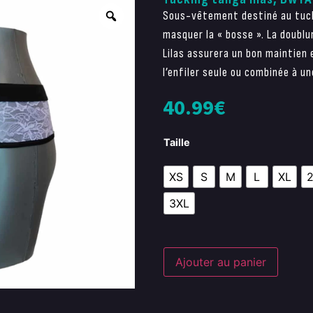
Sous-vêtement destiné au tuck
masquer la « bosse ». La doublu
Lilas assurera un bon maintien
l’enfiler seule ou combinée à u
40.99
€
Taille
XS
S
M
L
XL
3XL
Ajouter au panier