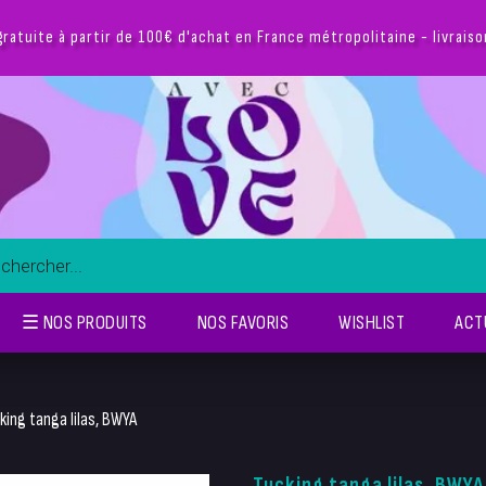
gratuite à partir de 100€ d'achat en France métropolitaine - livrais
☰ NOS PRODUITS
NOS FAVORIS
WISHLIST
ACT
king tanga lilas, BWYA
Tucking tanga lilas, BWYA