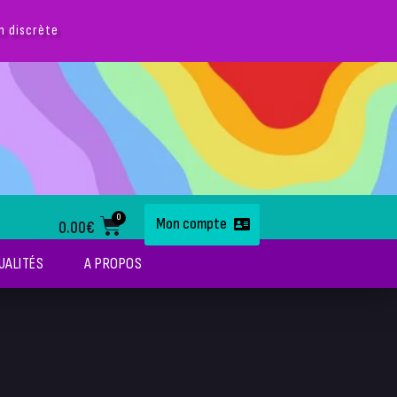
on discrète
0
Mon compte
0.00
€
UALITÉS
A PROPOS