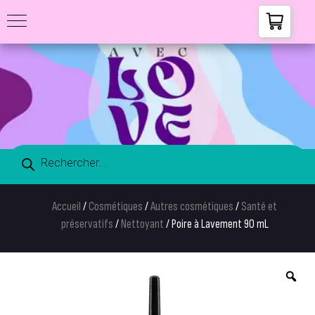
Accueil
/
Cosmétiques
/
Autres cosmétiques
/
Santé et
préservatifs
/
Nettoyant
/ Poire à Lavement 90 mL