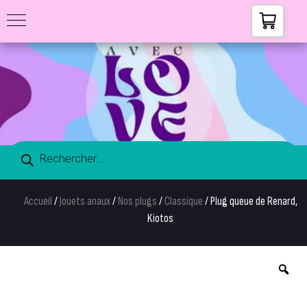
Accueil
/
Jouets anaux
/
Nos plugs
/
Classique
/ Plug queue de Renard,
Kiotos