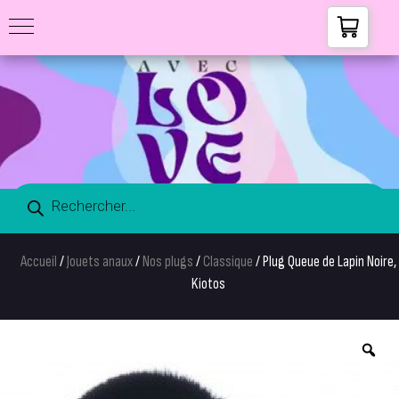
Accueil
/
Jouets anaux
/
Nos plugs
/
Classique
/ Plug Queue de Lapin Noire,
Kiotos