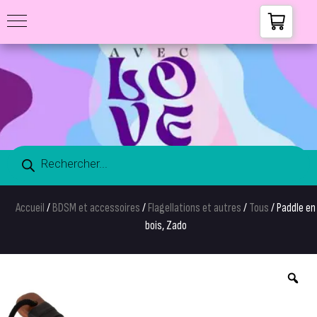
Accueil
/
BDSM et accessoires
/
Flagellations et autres
/
Tous
/ Paddle en
bois, Zado