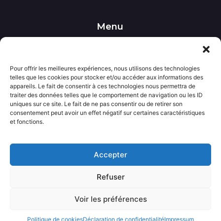
Menu
••• Accueil
••• Nos produits
••• Nos favoris
Pour offrir les meilleures expériences, nous utilisons des technologies
••• Wishlist
telles que les cookies pour stocker et/ou accéder aux informations des
••• Actualités
appareils. Le fait de consentir à ces technologies nous permettra de
traiter des données telles que le comportement de navigation ou les ID
uniques sur ce site. Le fait de ne pas consentir ou de retirer son
Informations
consentement peut avoir un effet négatif sur certaines caractéristiques
••• Politique de confidentialité
et fonctions.
••• Conditions générales de vente
••• Mentions légales
Accepter
Contact
Refuser
••• Nous contacter
Voir les préférences
Avecloveshop.fr tout droits réservé.
Politique de cookies
Déclaration de confidentialité
Impressum