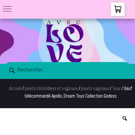
Accueil
/
Jouets clitoridiens et vaginaux
/
Jouets vaginaux
/
Tous
/ Oeuf
télécommandé Apollo, Dream Toys Collection Godess