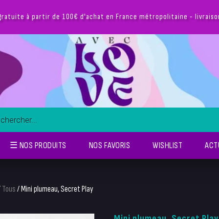
gratuite à partir de 100€ d'achat en France métropolitaine - livrais
☰ NOS PRODUITS
NOS FAVORIS
WISHLIST
ACT
/
Tous
/ Mini plumeau, Secret Play
Mini plumeau, Secret Play