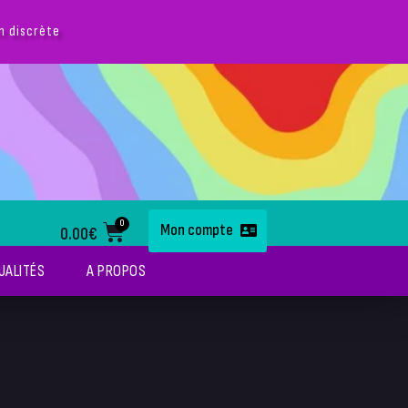
on discrète
0
Mon compte
0.00
€
UALITÉS
A PROPOS