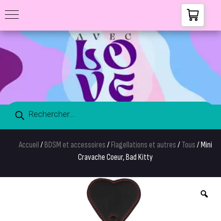
Accueil
/
BDSM et accessoires
/
Flagellations et autres
/
Tous
/ Mini
Cravache Coeur, Bad Kitty