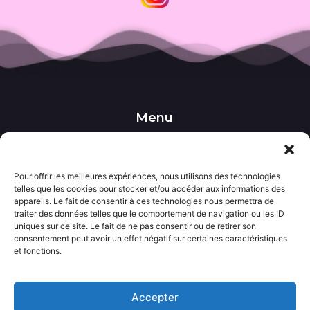
Menu
••• Accueil
••• Nos produits
••• Nos favoris
Pour offrir les meilleures expériences, nous utilisons des technologies
••• Wishlist
telles que les cookies pour stocker et/ou accéder aux informations des
••• Actualités
appareils. Le fait de consentir à ces technologies nous permettra de
traiter des données telles que le comportement de navigation ou les ID
uniques sur ce site. Le fait de ne pas consentir ou de retirer son
Informations
consentement peut avoir un effet négatif sur certaines caractéristiques
••• Politique de confidentialité
et fonctions.
••• Conditions générales de vente
••• Mentions légales
Accepter