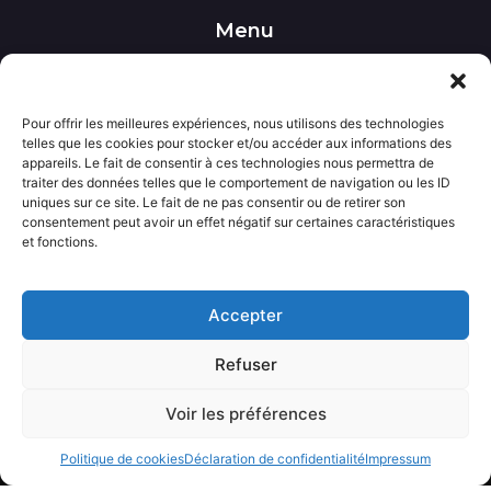
Menu
••• Accueil
••• Nos produits
••• Nos favoris
Pour offrir les meilleures expériences, nous utilisons des technologies
••• Wishlist
telles que les cookies pour stocker et/ou accéder aux informations des
••• Actualités
appareils. Le fait de consentir à ces technologies nous permettra de
traiter des données telles que le comportement de navigation ou les ID
uniques sur ce site. Le fait de ne pas consentir ou de retirer son
Informations
consentement peut avoir un effet négatif sur certaines caractéristiques
••• Politique de confidentialité
et fonctions.
••• Conditions générales de vente
••• Mentions légales
Accepter
Contact
Refuser
••• Nous contacter
Voir les préférences
Avecloveshop.fr tout droits réservé.
Politique de cookies
Déclaration de confidentialité
Impressum