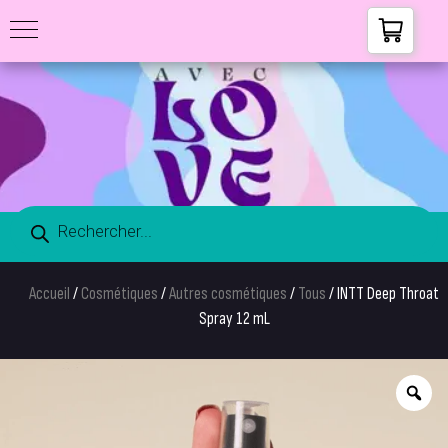
Accueil
/
Cosmétiques
/
Autres cosmétiques
/
Tous
/ INTT Deep Throat
Spray 12 mL