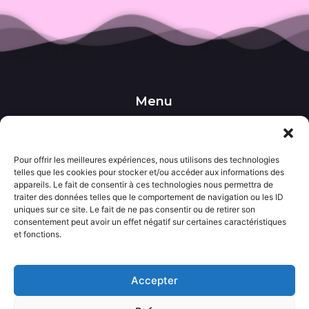
Menu
••• Accueil
••• Nos produits
••• Nos favoris
Pour offrir les meilleures expériences, nous utilisons des technologies
••• Wishlist
telles que les cookies pour stocker et/ou accéder aux informations des
••• Actualités
appareils. Le fait de consentir à ces technologies nous permettra de
traiter des données telles que le comportement de navigation ou les ID
uniques sur ce site. Le fait de ne pas consentir ou de retirer son
Informations
consentement peut avoir un effet négatif sur certaines caractéristiques
••• Politique de confidentialité
et fonctions.
••• Conditions générales de vente
••• Mentions légales
Accepter
Contact