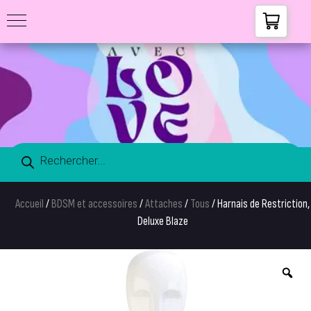
Accueil
/
BDSM et accessoires
/
Attaches
/
Tous
/ Harnais de Restriction,
Deluxe Blaze