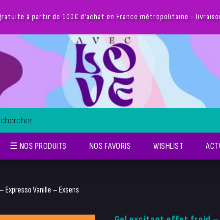
gratuite à partir de 100€ d'achat en France métropolitaine - livrais
☰ NOS PRODUITS
NOS FAVORIS
WISHLIST
ACT
 – Expresso Vanille – Exsens
Gel excitant effet froid –