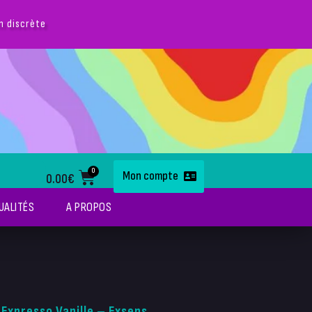
on discrète
0
Mon compte
0.00
€
UALITÉS
A PROPOS
 Expresso Vanille – Exsens