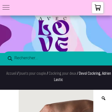
Accueil
/
Jouets pour couple
/
Cockring pour deux
/ Devol Cockring, Adrien
Lastic