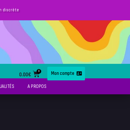
0
Mon compte
0.00
€
UALITÉS
A PROPOS