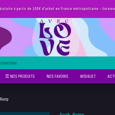
☰ NOS PRODUITS
NOS FAVORIS
WISHLIST
ACT
, Romp
Dash, Romp