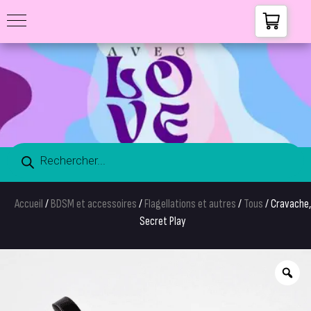
Accueil
/
BDSM et accessoires
/
Flagellations et autres
/
Tous
/ Cravache,
Secret Play