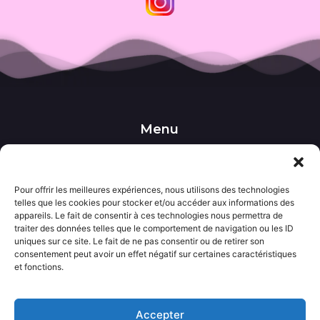
Menu
••• Accueil
••• Nos produits
••• Nos favoris
••• Wishlist
Pour offrir les meilleures expériences, nous utilisons des technologies
telles que les cookies pour stocker et/ou accéder aux informations des
••• Actualités
appareils. Le fait de consentir à ces technologies nous permettra de
traiter des données telles que le comportement de navigation ou les ID
uniques sur ce site. Le fait de ne pas consentir ou de retirer son
Informations
consentement peut avoir un effet négatif sur certaines caractéristiques
••• Politique de confidentialité
et fonctions.
••• Conditions générales de vente
••• Mentions légales
Accepter