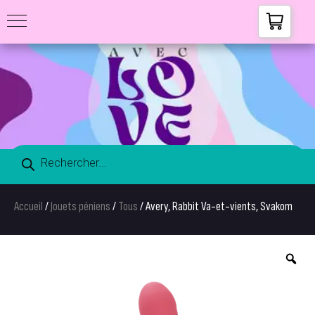
Accueil
/
Jouets péniens
/
Tous
/ Avery, Rabbit Va-et-vients, Svakom