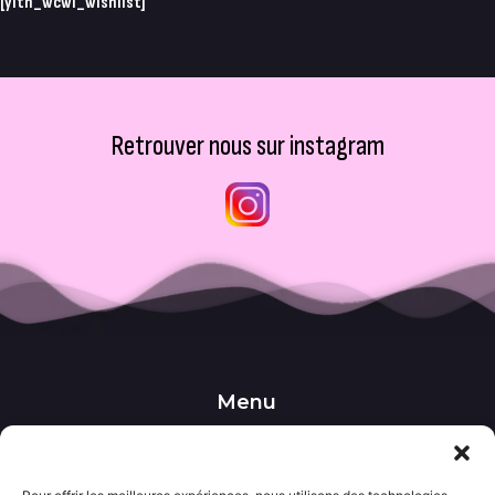
[yith_wcwl_wishlist]
Retrouver nous sur instagram
Menu
••• Accueil
••• Nos produits
••• Nos favoris