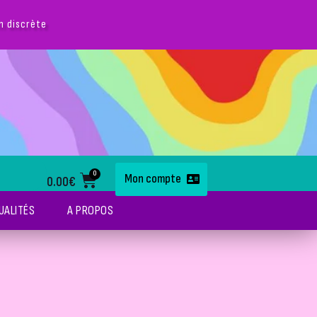
on discrète
0
Mon compte
0.00
€
UALITÉS
A PROPOS