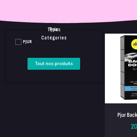
Prix
Types
Catégories
PJUR
Tout nos produits
Pjur Bac
20