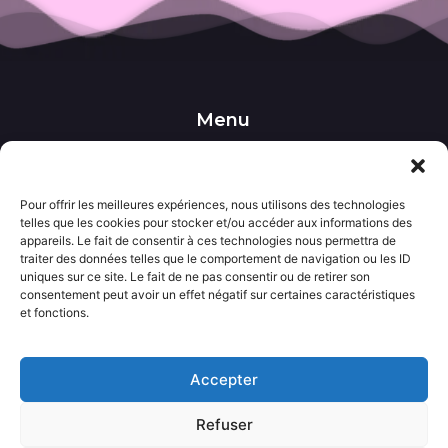
Menu
••• Accueil
••• Nos produits
••• Nos favoris
Pour offrir les meilleures expériences, nous utilisons des technologies
••• Wishlist
telles que les cookies pour stocker et/ou accéder aux informations des
••• Actualités
appareils. Le fait de consentir à ces technologies nous permettra de
traiter des données telles que le comportement de navigation ou les ID
uniques sur ce site. Le fait de ne pas consentir ou de retirer son
Informations
consentement peut avoir un effet négatif sur certaines caractéristiques
••• Politique de confidentialité
et fonctions.
••• Conditions générales de vente
••• Mentions légales
Accepter
Contact
Refuser
••• Nous contacter