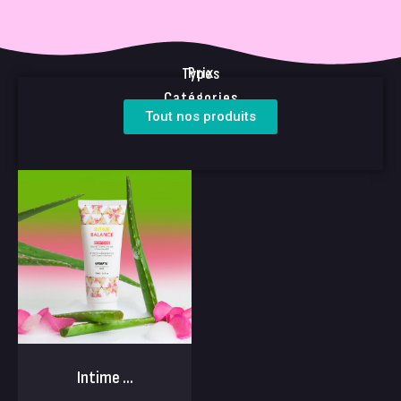
Prix
Types
Catégories
Tout nos produits
Intime ...