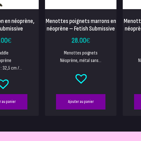
on en néoprène,
Menottes poignets marrons en
Menotte
submissive
néoprène – Fetish Submissive
néoprè
.00
€
28.00
€
addle
Menottes poignets
oprène
Néoprène, métal sans...
N
: 32,5 cm /...
r au panier
Ajouter au panier