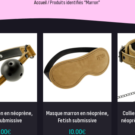
Accueil
/ Produits identifiés “Marron”
on en néoprène,
Masque marron en néoprène,
Colli
submissive
Fetish submissive
néoprè
.00
€
10.00
€