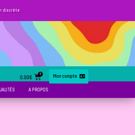
0
Mon compte
0.00
€
UALITÉS
A PROPOS