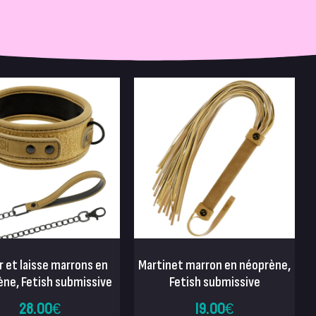
er et laisse marrons en
Martinet marron en néoprène,
ne, Fetish submissive
Fetish submissive
28.00
€
19.00
€