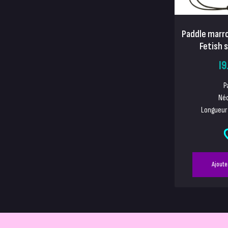
Paddle marr
Fetish 
19
P
Né
Longueur 
Ajoute