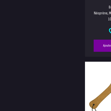
B
Néoprène, M
10
Ajoute