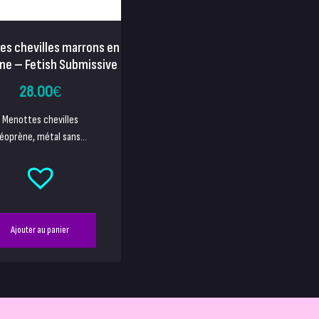
s chevilles marrons en
ne – Fetish Submissive
28.00
€
Menottes chevilles
éoprène, métal sans...
Ajouter au panier