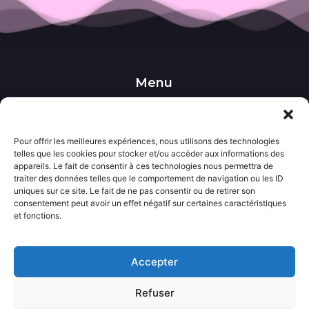
Menu
••• Accueil
••• Nos produits
••• Nos favoris
Pour offrir les meilleures expériences, nous utilisons des technologies
••• Wishlist
telles que les cookies pour stocker et/ou accéder aux informations des
••• Actualités
appareils. Le fait de consentir à ces technologies nous permettra de
traiter des données telles que le comportement de navigation ou les ID
uniques sur ce site. Le fait de ne pas consentir ou de retirer son
Informations
consentement peut avoir un effet négatif sur certaines caractéristiques
••• Politique de confidentialité
et fonctions.
••• Conditions générales de vente
••• Mentions légales
Accepter
Contact
Refuser
••• Nous contacter