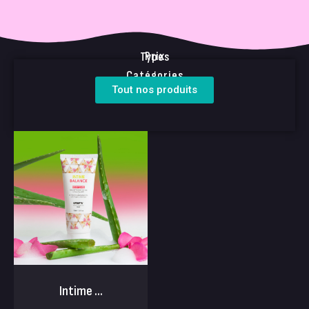
Prix
Types
Catégories
Tout nos produits
Intime ...