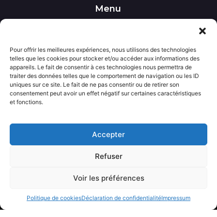
Menu
••• Accueil
••• Nos produits
••• Nos favoris
Pour offrir les meilleures expériences, nous utilisons des technologies
••• Wishlist
telles que les cookies pour stocker et/ou accéder aux informations des
••• Actualités
appareils. Le fait de consentir à ces technologies nous permettra de
traiter des données telles que le comportement de navigation ou les ID
uniques sur ce site. Le fait de ne pas consentir ou de retirer son
Informations
consentement peut avoir un effet négatif sur certaines caractéristiques
••• Politique de confidentialité
et fonctions.
••• Conditions générales de vente
••• Mentions légales
Accepter
Contact
Refuser
••• Nous contacter
Voir les préférences
Avecloveshop.fr tout droits réservé.
Politique de cookies
Déclaration de confidentialité
Impressum