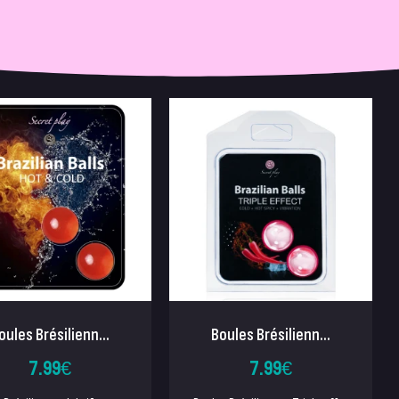
oules Brésilienn...
Boules Brésilienn...
7.99
€
7.99
€