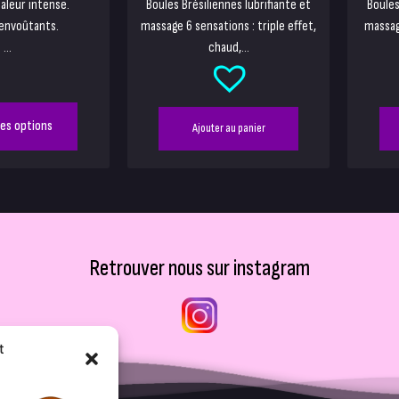
haleur intense.
Boules Brésiliennes lubrifiante et
Boules
envoûtants.
massage 6 sensations : triple effet,
massag
...
chaud,...
des options
Ajouter au panier
Retrouver nous sur instagram
t