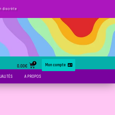
on discrète
0
Mon compte
0.00
€
UALITÉS
A PROPOS