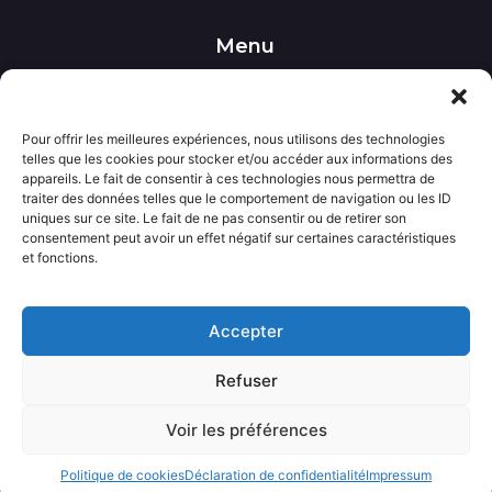
Menu
••• Accueil
••• Nos produits
••• Nos favoris
Pour offrir les meilleures expériences, nous utilisons des technologies
••• Wishlist
telles que les cookies pour stocker et/ou accéder aux informations des
••• Actualités
appareils. Le fait de consentir à ces technologies nous permettra de
traiter des données telles que le comportement de navigation ou les ID
uniques sur ce site. Le fait de ne pas consentir ou de retirer son
Informations
consentement peut avoir un effet négatif sur certaines caractéristiques
••• Politique de confidentialité
et fonctions.
••• Conditions générales de vente
••• Mentions légales
Accepter
Contact
Refuser
••• Nous contacter
Voir les préférences
Avecloveshop.fr tout droits réservé.
Politique de cookies
Déclaration de confidentialité
Impressum