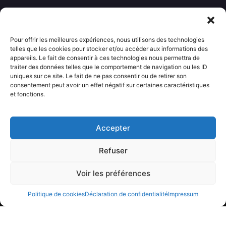
••• Accueil
••• Nos produits
••• Nos favoris
Pour offrir les meilleures expériences, nous utilisons des technologies
••• Wishlist
telles que les cookies pour stocker et/ou accéder aux informations des
••• Actualités
appareils. Le fait de consentir à ces technologies nous permettra de
traiter des données telles que le comportement de navigation ou les ID
uniques sur ce site. Le fait de ne pas consentir ou de retirer son
Informations
consentement peut avoir un effet négatif sur certaines caractéristiques
••• Politique de confidentialité
et fonctions.
••• Conditions générales de vente
••• Mentions légales
Accepter
Contact
Refuser
••• Nous contacter
Voir les préférences
Avecloveshop.fr tout droits réservé.
Politique de cookies
Déclaration de confidentialité
Impressum